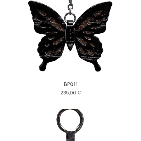
BP011
Prix
235,00 €