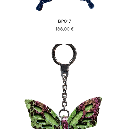
BP017
Prix
188,00 €