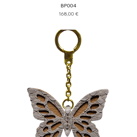
BP004
Prix
168,00 €