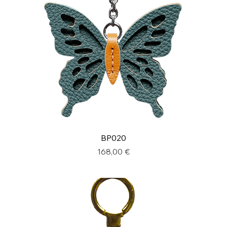
BP020
Prix
168,00 €