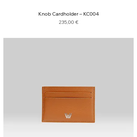
Knob Cardholder – KC004
Prix
235,00 €