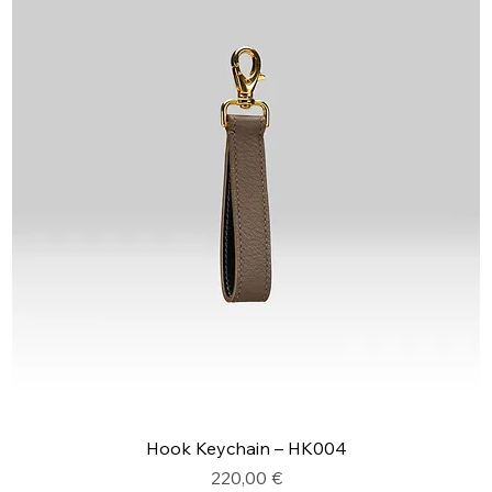
Hook Keychain – HK004
Prix
220,00 €