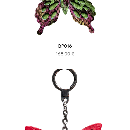
BP016
Prix
168,00 €