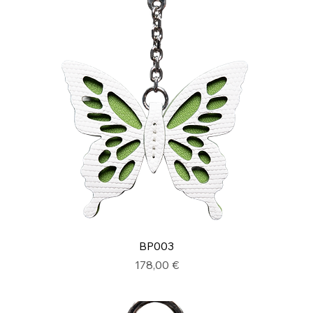
BP003
Prix
178,00 €