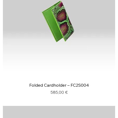
Folded Cardholder – FC2S004
Prix
585,00 €