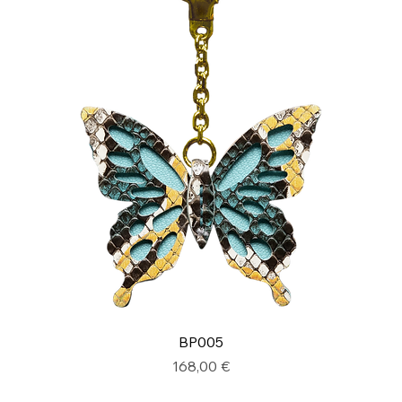
BP005
Prix
168,00 €