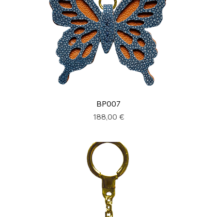
BP007
Prix
188,00 €