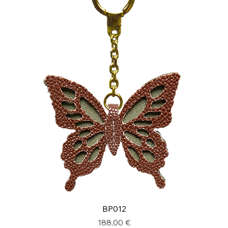
BP012
Prix
188,00 €