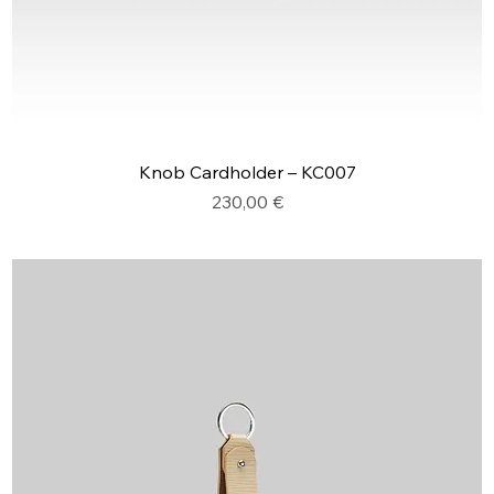
Knob Cardholder – KC007
Prix
230,00 €