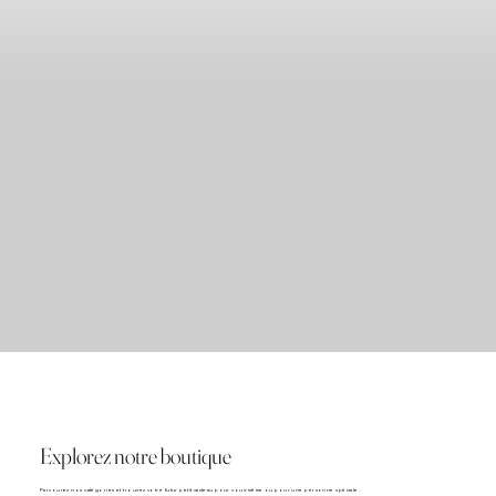
Explorez notre boutique
Parcourez nos catégories et trouvez votre futur petit cadeau pour vous-même ou pour une personne spéciale.