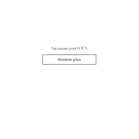
Sur mesure pour VOUS
Montrer plus
Découvrez le « sur mesure »