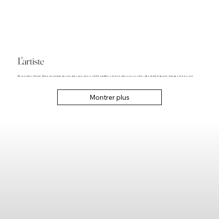
L'artiste
Rencontrez Olivier Weis, un artisan du cuir avec une vision. Il allie tradition et innovation pour créer des chefs-d'œuvre intemporels en cuir.
Montrer plus