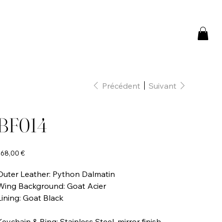
Précédent
Suivant
BF014
rix
168,00 €
Outer Leather: Python Dalmatin
Wing Background: Goat Acier
Lining: Goat Black
Keychain & Ring: Stainless Steel, mirror finish