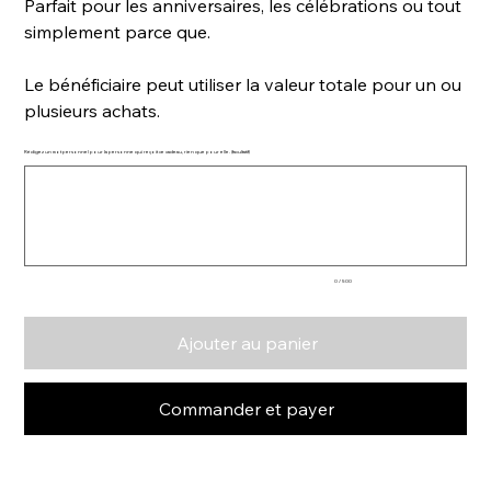
Parfait pour les anniversaires, les célébrations ou tout
simplement parce que.
Le bénéficiaire peut utiliser la valeur totale pour un ou
plusieurs achats.
Rédigez un mot personnel pour la personne qui reçoit ce cadeau, rien que pour elle. (facultatif)
Jusqu'à
500
caractères.
0 / 500
Ajouter au panier
Commander et payer