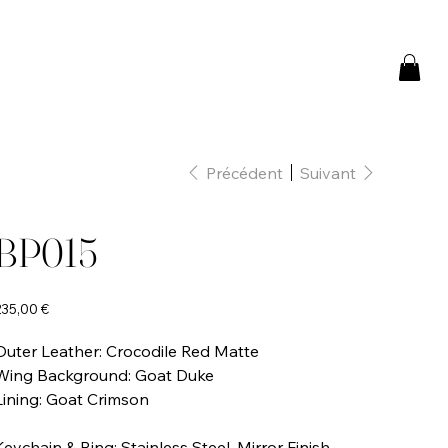
Précédent
Suivant
BP015
rix
235,00 €
Outer Leather: Crocodile Red Matte
Wing Background: Goat Duke
Lining: Goat Crimson
Keychain & Ring: Stainless Steel, Mirror Finish